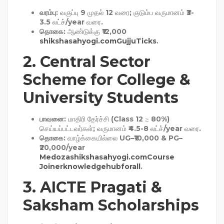
வரம்பு
: வகுப்பு 9 முதல் 12 வரை; குடும்ப வருமானம் ₹3-
3.5 லட்ச்/year வரை.
தொகை
: ஆண்டுக்கு ₹12,000
shikshasahyogi.com
GujjuTicks
.
2.
Central Sector
Scheme for College &
University Students
பாவனை
: மாதிரி தேர்ச்சி (Class 12 ≥ 80%)
செய்யப்பட்டவர்கள்; வருமானம் ₹4.5-8 லட்ச்/year வரை.
தொகை
: வாழ்க்கையில்லை UG–₹10,000 & PG–
₹20,000/year
Medoza
shikshasahyogi.com
Course
Joiner
knowledgehubforall
.
3.
AICTE Pragati &
Saksham Scholarships