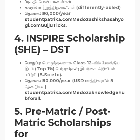
பிரகதி
: பெண் மாணவிகள்
சக்ஷம்
: மாற்றுத்திறனாளிகள் (differently-abled)
தொகை
: ₹50,000/year
studentpatrika.com
Medoza
shikshasahyo
gi.com
GujjuTicks
.
4.
INSPIRE Scholarship
(SHE) – DST
பொறுப்பு
: பொருத்தவனாக Class 12–வில் மேலத்திய
இடம் (Top 1%) பெற்றவர்கள்; இயற்கை அறிவியல்
பயிற்சி (B.Sc etc).
தொகை
: ₹80,000/year (USD மாத்திரையில் 5
ஆண்டுகள்)
studentpatrika.com
Medoza
knowledgehu
bforall
.
5.
Pre-Matric / Post-
Matric Scholarships
for