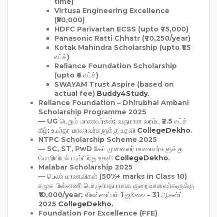
time)
Virtusa Engineering Excellence
(₹50,000)
HDFC Parivartan ECSS (upto ₹75,000)
Panasonic Ratti Chhatr (₹70,250/year)
Kotak Mahindra Scholarship (upto ₹1.5
லட்ச்)
Reliance Foundation Scholarship
(upto ₹6 லட்ச்)
SWAYAM Trust Aspire (based on
actual fee)
Buddy4Study
.
Reliance Foundation – Dhirubhai Ambani
Scholarship Programme 2025
— UG பெறும் மாணவர்கள்; வருமான வரம்பு ₹2.5 லட்ச்
கீழ்; உயர்தர மாணவர்களுக்கு உதவி
CollegeDekho
.
NTPC Scholarship Scheme 2025
— SC, ST, PwD கேப் முனைவர் மாணவர்களுக்கு
பொறியியல் படிப்பிற்கு உதவி
CollegeDekho
.
Malabar Scholarship 2025
— பெண் மாணவிகள் (50%+ marks in Class 10)
சமூக பின்னணி பொருளாதாரமாக குறைவானவர்களுக்கு
₹10,000/year; விண்ணப்பம் 1 ஜூலை – 31 ஆகஸ்ட்
2025
CollegeDekho
.
Foundation For Excellence (FFE)