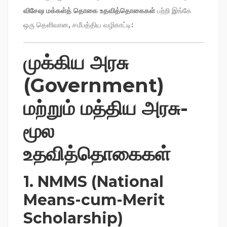
விசேஷ மக்கள்‌த் தொகை உதவித்தொகைகள்
பற்றி இங்கே
ஒரு தெளிவான, சமீபத்திய வழிகாட்டி:
முக்கிய அரசு
(Government)
மற்றும் மத்திய அரசு-
மூல
உதவித்தொகைகள்
1.
NMMS (National
Means-cum-Merit
Scholarship)