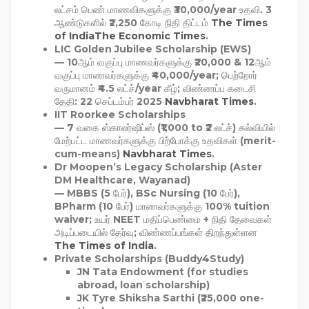
லட்சம் பெண் மாணவிகளுக்கு ₹30,000/year உதவி. 3
ஆண்டுகளில் ₹2,250 கோடி நிதி திட்டம்
The Times
of India
The Economic Times
.
LIC Golden Jubilee Scholarship (EWS)
— 10ஆம் வகுப்பு மாணவர்களுக்கு ₹20,000 & 12ஆம்
வகுப்பு மாணவர்களுக்கு ₹40,000/year; பெற்றோர்
வருமானம் ₹4.5 லட்ச்/year கீழ்; விண்ணப்ப கடைசி
தேதி: 22 செப்டம்பர் 2025
Navbharat Times
.
IIT Roorkee Scholarships
— 7 வகை ஸ்காலர்ஷிப்ஸ் (₹1,000 to ₹2 லட்ச்) கல்வியில்
மேற்பட்ட மாணவர்களுக்கு பிற்போக்கு உதவிகள் (merit-
cum-means)
Navbharat Times
.
Dr Moopen’s Legacy Scholarship (Aster
DM Healthcare, Wayanad)
— MBBS (5 பேர்), BSc Nursing (10 பேர்),
BPharm (10 பேர்) மாணவர்களுக்கு 100% tuition
waiver; உயர் NEET மதிப்பெண்மை + நிதி தேவைகள்
அடிப்படையில் தேர்வு; விண்ணப்பங்கள் திறந்துள்ளன
The Times of India
.
Private Scholarships (Buddy4Study)
JN Tata Endowment (for studies
abroad, loan scholarship)
JK Tyre Shiksha Sarthi (₹25,000 one-