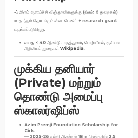
-ப் இளம் ஆராய்ச்சி விஞ்ஞானிகளுக்கு (நீளம்: 6 துறைகள்)
மாதாந்தம் தொடங்கும் ஸ்டைபெண்ட் + research grant
வழங்கப்படுகிறது.
வயது < 40 ஆண்டு; மருத்துவம், பொறியியல், ரூசியல்
அறிவியல் துறைகள்
Wikipedia
.
முக்கிய தனியார்
(Private) மற்றும்
தொண்டு அமைப்பு
ஸ்காலர்ஷிப்ஸ்
Azim Premji Foundation Scholarship for
Girls
— 2025-26 கல்வி ஆண்டில் 18 மாநிலங்களில் 2.5