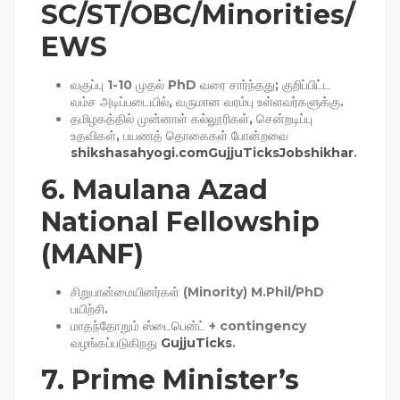
SC/ST/OBC/Minorities/
EWS
வகுப்பு 1-10 முதல் PhD வரை சார்ந்தது; குறிப்பிட்ட
வம்ச அடிப்படையில், வருமான வரம்பு உள்ளவர்களுக்கு.
தமிழகத்தில் முன்னாள் கல்லூரிகள், சென்றடிப்பு
உதவிகள், பயணத் தொகைகள் போன்றவை
shikshasahyogi.com
GujjuTicks
Jobshikhar
.
6.
Maulana Azad
National Fellowship
(MANF)
சிறுபான்மையினர்கள் (Minority) M.Phil/PhD
பயிற்சி.
மாதந்தோறும் ஸ்டைபென்ட் + contingency
வழங்கப்படுகிறது
GujjuTicks
.
7.
Prime Minister’s