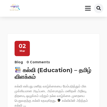
02
Mar
Blog
0 Comments
கல்வி (Education) – தமிழ்
விளக்கம்
கல்வி என்பது மனித வாழ்க்கையை மேம்படுத்தும் மிக
முக்கியமான அடிப்படை அம்சமாகும். மனிதன் அறிவு,
திறமை, ஒழுக்கம் மற்றும் நல்ல வாழ்க்கை முறையை
பெறுவதற்கு கல்வி உதவுகிறது.
கல்வியின் அர்த்தம்
கல்வி ...