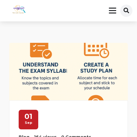
01
Sep