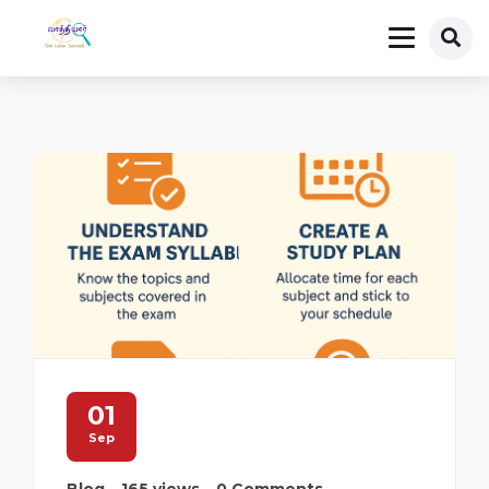
01
Sep