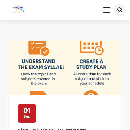
01
Sep