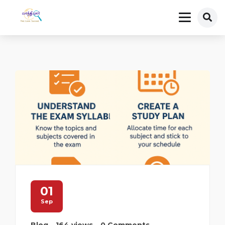
01
Sep