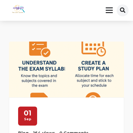
01
Sep