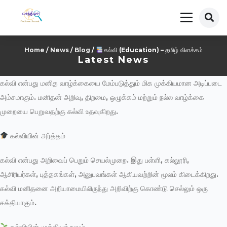
Home
/
News
/
Blog
/
கல்வி (Education) – தமிழ் விளக்கம்
Latest News
கல்வி என்பது மனித வாழ்க்கையை மேம்படுத்தும் மிக முக்கியமான அடிப்படை
அம்சமாகும். மனிதன் அறிவு, திறமை, ஒழுக்கம் மற்றும் நல்ல வாழ்க்கை
முறையை பெறுவதற்கு கல்வி உதவுகிறது.
கல்வியின் அர்த்தம்
கல்வி என்பது அறிவைப் பெறும் செயல்முறை. இது பள்ளி, கல்லூரி,
ஆசிரியர்கள், புத்தகங்கள், அனுபவங்கள் ஆகியவற்றின் மூலம் கிடைக்கிறது.
கல்வி மனிதனை அறியாமையிலிருந்து அறிவிற்கு கொண்டு செல்லும் ஒரு
சக்தியாகும்.